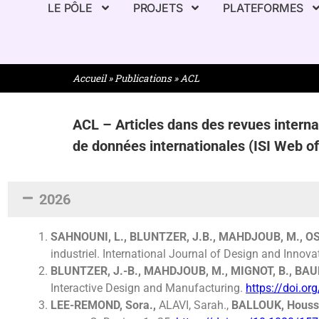
LE PÔLE
PROJETS
PLATEFORMES
Accueil
»
Publications
»
ACL
ACL – Articles dans des revues interna
de données internationales (ISI Web 
2026
SAHNOUNI, L., BLUNTZER, J
.
B., MAHDJOUB, M., OS
industriel. International Journal of Design and Innov
BLUNTZER, J.-B., MAHDJOUB, M., MIGNOT, B., BAU
Interactive Design and Man
ufacturing.
https://doi.o
LEE-REMOND, Sora.,
ALAVI, Sarah.,
BALLOUK, Houss