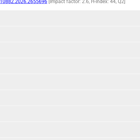
5710882.2026.2655696
[Impact factor: 2.6, H-Index: 44, Q2]