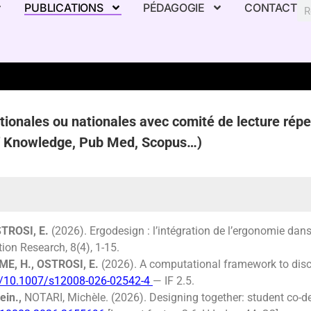
PUBLICATIONS
PÉDAGOGIE
CONTACT
tionales ou nationales avec comité de lecture rép
of Knowledge, Pub Med, Scopus…)
TROSI, E
.
(2026).
Ergodesign
: l’intégration de l’ergonomie dan
ation
Research
, 8(4), 1-15.
ME, H., OSTROSI,
E.
(
2026
)
. A computational framework to dis
rg/10.1007/s12008-026-02542-4
— IF
2.5.
ein.,
NOTARI, Michèle. (2026). Designing together: student co-d