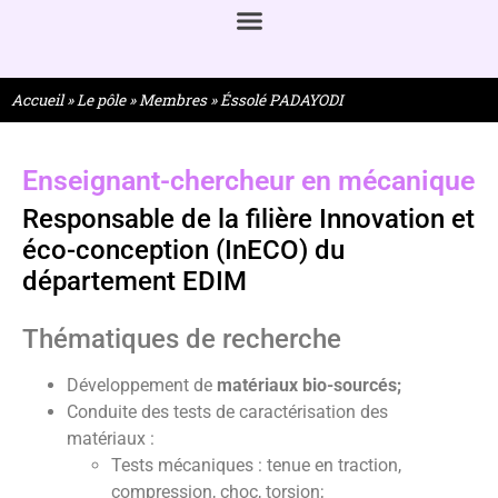
Accueil
»
Le pôle
»
Membres
»
Éssolé PADAYODI
Enseignant-chercheur en mécanique
Responsable de la filière Innovation et
éco-conception (InECO) du
département EDIM
Thématiques de recherche
Développement de
matériaux bio-sourcés;
Conduite des tests de caractérisation des
matériaux :
Tests mécaniques : tenue en traction,
compression, choc, torsion;