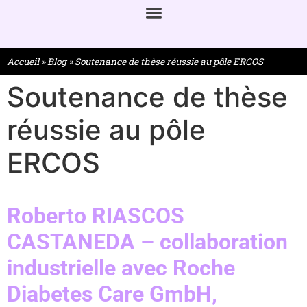
Accueil
»
Blog
»
Soutenance de thèse réussie au pôle ERCOS
Soutenance de thèse
réussie au pôle
ERCOS
Roberto RIASCOS
CASTANEDA – collaboration
industrielle avec Roche
Diabetes Care GmbH,