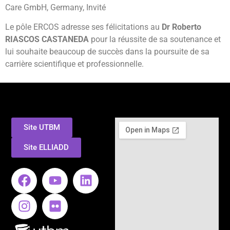
Care GmbH, Germany, Invité
Le pôle ERCOS adresse ses félicitations au
Dr Roberto
RIASCOS CASTANEDA
pour la réussite de sa soutenance et
lui souhaite beaucoup de succès dans la poursuite de sa
carrière scientifique et professionnelle.
Site UTBM
Site ELLIADD